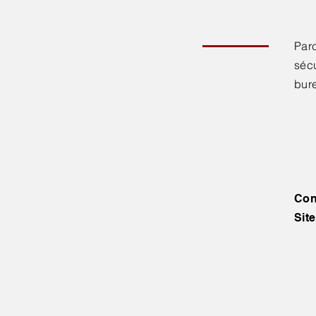
Parc
séc
bur
Con
Site